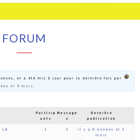
Ensemble
!
FORUM
ponses, et a été mis à jour pour la dernière fois par
nées et 4 mois
.
Particip
Message
Dernière
ants
s
publication
 LA
1
2
il y a 6 années et 3
mois