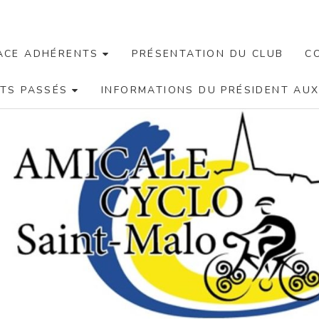
ACE ADHÉRENTS
PRÉSENTATION DU CLUB
C
TS PASSÉS
INFORMATIONS DU PRÉSIDENT AU
La Même
Passion
Du Vélo,
Le
Plaisir
De
Rouler